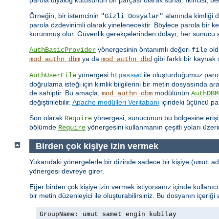
Örneğin, bir istemcinin
alanında kimliği 
"Gizli Dosyalar"
parola özdevinimli olarak yinelenecektir. Böylece parola bir 
korunmuş olur. Güvenlik gerekçelerinden dolayı, her sunucu ad
yönergesinin öntanımlı değeri
old
AuthBasicProvider
file
ya da
gibi farklı bir kayna
mod_authn_dbm
mod_authn_dbd
yönergesi
ile oluşturduğumuz parola 
AuthUserFile
htpasswd
doğrulama isteği için kimlik bilgilerini bir metin dosyasında a
de sahiptir. Bu amaçla,
modülünün
mod_authn_dbm
AuthDBM
değiştirilebilir.
Apache modülleri Veritabanı
içindeki üçüncü par
Son olarak
yönergesi, sunucunun bu bölgesine erişimin
Require
bölümde
yönergesini kullanmanın çeşitli yoları üzer
Require
Birden çok kişiye izin vermek
Yukarıdaki yönergelerle bir dizinde sadece bir kişiye (
adl
umut
yönergesi devreye girer.
Eğer birden çok kişiye izin vermek istiyorsanız içinde kullanı
bir metin düzenleyici ile oluşturabilirsiniz. Bu dosyanın içeriği
GroupName: umut samet engin kubilay