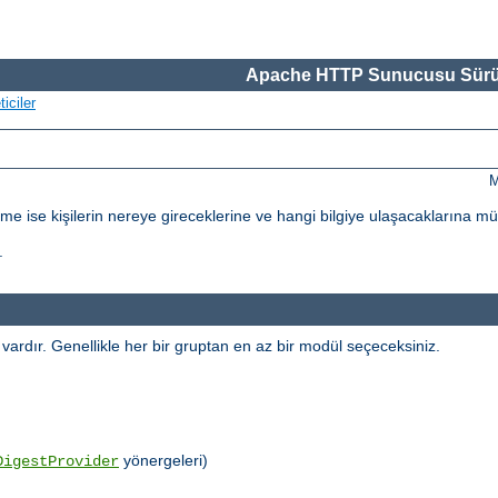
Apache HTTP Sunucusu Sürü
iciler
M
dirme ise kişilerin nereye gireceklerine ve hangi bilgiye ulaşacaklarına m
.
l vardır. Genellikle her bir gruptan en az bir modül seçeceksiniz.
yönergeleri)
DigestProvider