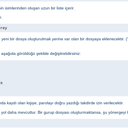
n isimlerinden oluşan uzun bir liste içerir.
n:
irey
yeni bir dosya oluşturulmak yerine var olan bir dosyaya eklenecektir. (
şağıda görüldüğü şekilde değiştirebilirsiniz:
a kaydı olan kişiye, parolayı doğru yazdığı takdirde izin verilecektir.
r yol daha mevcuttur. Bir gurup dosyası oluşturmaktansa, şu yönergeyi ku