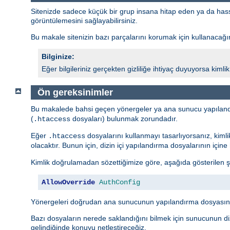
Sitenizde sadece küçük bir grup insana hitap eden ya da hassas 
görüntülemesini sağlayabilirsiniz.
Bu makale sitenizin bazı parçalarını korumak için kullanacağını
Bilginize:
Eğer bilgileriniz gerçekten gizliliğe ihtiyaç duyuyorsa kim
Ön gereksinimler
Bu makalede bahsi geçen yönergeler ya ana sunucu yapıland
(
dosyaları) bulunmak zorundadır.
.htaccess
Eğer
dosyalarını kullanmayı tasarlıyorsanız, kiml
.htaccess
olacaktır. Bunun için, dizin içi yapılandırma dosyalarının içi
Kimlik doğrulamadan sözettiğimize göre, aşağıda gösterilen ş
AllowOverride
AuthConfig
Yönergeleri doğrudan ana sunucunun yapılandırma dosyasına
Bazı dosyaların nerede saklandığını bilmek için sunucunun diz
gelindiğinde konuyu netleştireceğiz.