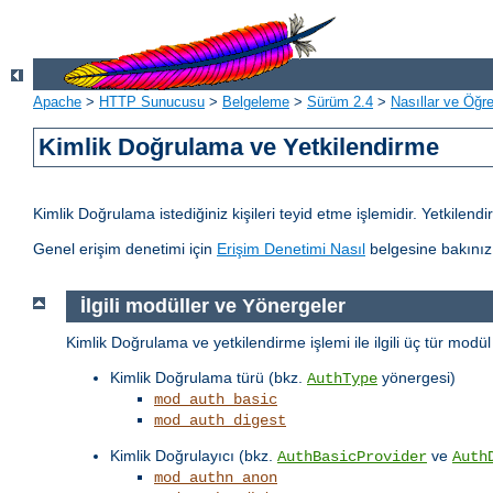
Apache
>
HTTP Sunucusu
>
Belgeleme
>
Sürüm 2.4
>
Nasıllar ve Öğret
Kimlik Doğrulama ve Yetkilendirme
Kimlik Doğrulama istediğiniz kişileri teyid etme işlemidir. Yetkilen
Genel erişim denetimi için
Erişim Denetimi Nasıl
belgesine bakınız
İlgili modüller ve Yönergeler
Kimlik Doğrulama ve yetkilendirme işlemi ile ilgili üç tür modü
Kimlik Doğrulama türü (bkz.
yönergesi)
AuthType
mod_auth_basic
mod_auth_digest
Kimlik Doğrulayıcı (bkz.
ve
AuthBasicProvider
Auth
mod_authn_anon