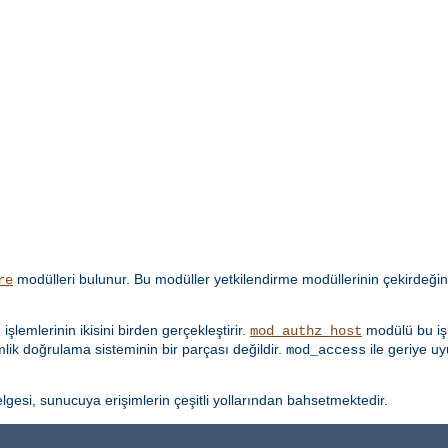
modülleri bulunur. Bu modüller yetkilendirme modüllerinin çekirdeğin
re
lemlerinin ikisini birden gerçekleştirir.
modülü bu işl
mod_authz_host
imlik doğrulama sisteminin bir parçası değildir.
ile geriye u
mod_access
lgesi, sunucuya erişimlerin çeşitli yollarından bahsetmektedir.