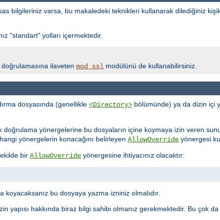
bilgileriniz varsa, bu makaledeki teknikleri kullanarak dilediğiniz kişil
z "standart" yolları içermektedir.
lik doğrulamasına ilaveten
modülünü de kullanabilirsiniz.
mod_ssl
ırma dosyasında (genellikle
bölümünde) ya da dizin içi 
<Directory>
ik doğrulama yönergelerine bu dosyaların içine koymaya izin veren sun
ne hangi yönergelerin konacağını belirleyen
yönergesi kull
AllowOverride
ekilde bir
yönergesine ihtiyacınız olacaktır:
AllowOverride
 koyacaksanız bu dosyaya yazma izniniz olmalıdır.
in yapısı hakkında biraz bilgi sahibi olmanız gerekmektedir. Bu çok da