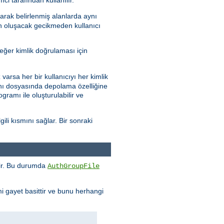
arak belirlenmiş alanlarda aynı
en oluşacak gecikmeden kullanıcı
eğer kimlik doğrulaması için
varsa her bir kullanıcıyı her kimlik
abanı dosyasında depolama özelliğine
gramı ile oluşturulabilir ve
ili kısmını sağlar. Bir sonraki
enir. Bu durumda
AuthGroupFile
mi gayet basittir ve bunu herhangi