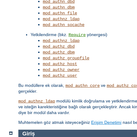
mod_authn_dbd
mod_authn_dbm
mod_authn_file
mod_authnz_ldap
mod_authn_socache
Yetkilendirme (bkz.
yönergesi)
Require
mod_authnz_ldap
mod_authz_dbd
mod_authz_dbm
mod_authz_groupfile
mod_authz_host
mod_authz_owner
mod_authz_user
Bu modüllere ek olarak,
ve
mod_authn_core
mod_authz_co
gerçekler.
modülü kimlik doğrulama ve yetkilendirme iş
mod_authnz_ldap
ve isteğin karekteristiğine bağlı olarak gerçekleştirir. Ancak k
diye bir modül daha vardır.
Muhtemelen göz atmak isteyeceğiniz
Erişim Denetimi
nasıl be
Giriş