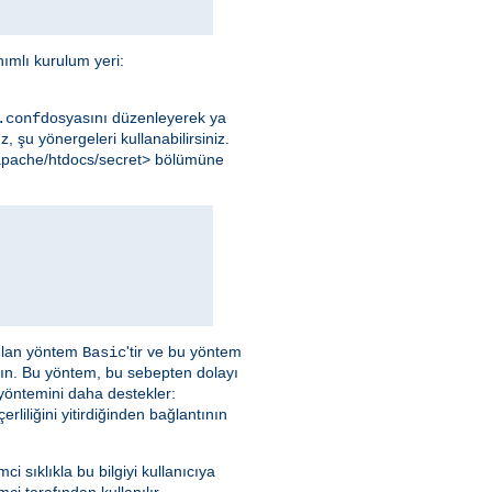
ımlı kurulum yeri:
dosyasını düzenleyerek ya
.conf
, şu yönergeleri kullanabilirsiniz.
l/apache/htdocs/secret> bölümüne
nılan yöntem
'tir ve bu yöntem
Basic
yın. Bu yöntem, bu sebepten dolayı
 yöntemini daha destekler:
liliğini yitirdiğinden bağlantının
emci sıklıkla bu bilgiyi kullanıcıya
ci tarafından kullanılır.