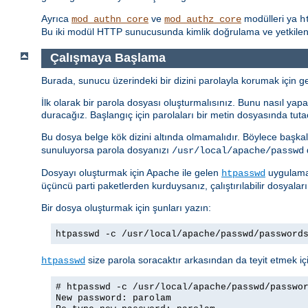
Ayrıca
ve
modülleri ya
mod_authn_core
mod_authz_core
h
Bu iki modül HTTP sunucusunda kimlik doğrulama ve yetkilendi
Çalışmaya Başlama
Burada, sunucu üzerindeki bir dizini parolayla korumak için ger
İlk olarak bir parola dosyası oluşturmalısınız. Bunu nasıl yapac
duracağız. Başlangıç için parolaları bir metin dosyasında tuta
Bu dosya belge kök dizini altında olmamalıdır. Böylece başkal
sunuluyorsa parola dosyanızı
d
/usr/local/apache/passwd
Dosyayı oluşturmak için Apache ile gelen
uygulamas
htpasswd
üçüncü parti paketlerden kurduysanız, çalıştırılabilir dosyalar
Bir dosya oluşturmak için şunları yazın:
htpasswd -c /usr/local/apache/passwd/password
size parola soracaktır arkasından da teyit etmek içi
htpasswd
# htpasswd -c /usr/local/apache/passwd/passwo
New password: parolam