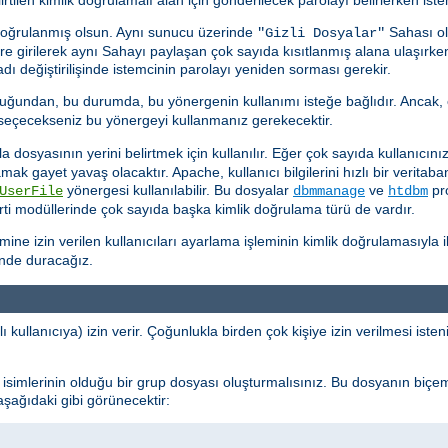
doğrulanmış olsun. Aynı sunucu üzerinde
Sahası ol
"Gizli Dosyalar"
kere girilerek aynı Sahayı paylaşan çok sayıda kısıtlanmış alana ulaşırk
ı değiştirilişinde istemcinin parolayı yeniden sorması gerekir.
uğundan, bu durumda, bu yönergenin kullanımı isteğe bağlıdır. Ancak, 
k seçecekseniz bu yönergeyi kullanmanız gerekecektir.
dosyasının yerini belirtmek için kullanılır. Eğer çok sayıda kullanıcınız 
ramak gayet yavaş olacaktır. Apache, kullanıcı bilgilerini hızlı bir verit
yönergesi kullanılabilir. Bu dosyalar
ve
pro
UserFile
dbmmanage
htdbm
ti modüllerinde çok sayıda başka kimlik doğrulama türü de vardır.
e izin verilen kullanıcıları ayarlama işleminin kimlik doğrulamasıyla ilg
inde duracağız.
ı kullanıcıya) izin verir. Çoğunlukla birden çok kişiye izin verilmesi ist
cı isimlerinin olduğu bir grup dosyası oluşturmalısınız. Bu dosyanın biçe
 aşağıdaki gibi görünecektir: