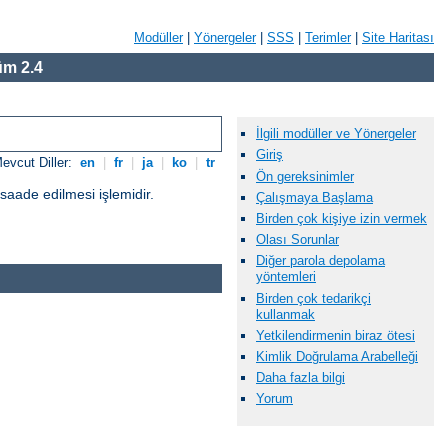
Modüller
|
Yönergeler
|
SSS
|
Terimler
|
Site Haritası
m 2.4
İlgili modüller ve Yönergeler
Giriş
evcut Diller:
en
|
fr
|
ja
|
ko
|
tr
Ön gereksinimler
üsaade edilmesi işlemidir.
Çalışmaya Başlama
Birden çok kişiye izin vermek
Olası Sorunlar
Diğer parola depolama
yöntemleri
Birden çok tedarikçi
kullanmak
Yetkilendirmenin biraz ötesi
Kimlik Doğrulama Arabelleği
Daha fazla bilgi
Yorum