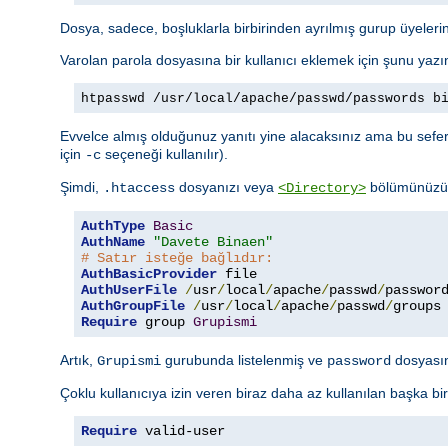
Dosya, sadece, boşluklarla birbirinden ayrılmış gurup üyelerini
Varolan parola dosyasına bir kullanıcı eklemek için şunu yazı
htpasswd /usr/local/apache/passwd/passwords b
Evvelce almış olduğunuz yanıtı yine alacaksınız ama bu sefer 
için
seçeneği kullanılır).
-c
Şimdi,
dosyanızı veya
bölümünüzü a
.htaccess
<Directory>
AuthType
Basic
AuthName
"Davete Binaen"
# Satır isteğe bağlıdır:
AuthBasicProvider
AuthUserFile
/
usr
/
local
/
apache
/
passwd
/
AuthGroupFile
/
usr
/
local
/
apache
/
passwd
/
Require
 group 
Grupismi
Artık,
gurubunda listelenmiş ve
dosyasınd
Grupismi
password
Çoklu kullanıcıya izin veren biraz daha az kullanılan başka bi
Require
 valid-user