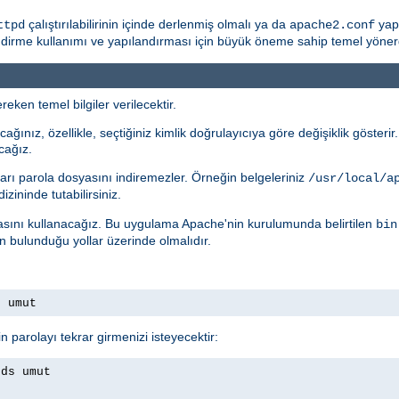
çalıştırılabilirinin içinde derlenmiş olmalı ya da
yapı
ttpd
apache2.conf
rme kullanımı ve yapılandırması için büyük öneme sahip temel yönergele
eken temel bilgiler verilecektir.
ağınız, özellikle, seçtiğiniz kimlik doğrulayıcıya göre değişiklik gösteri
cağız.
arı parola dosyasını indiremezler. Örneğin belgeleriniz
/usr/local/a
izininde tutabilirsiniz.
ını kullanacağız. Bu uygulama Apache'nin kurulumunda belirtilen
bin
ın bulunduğu yollar üzerinde olmalıdır.
s umut
n parolayı tekrar girmenizi isteyecektir:
rds umut