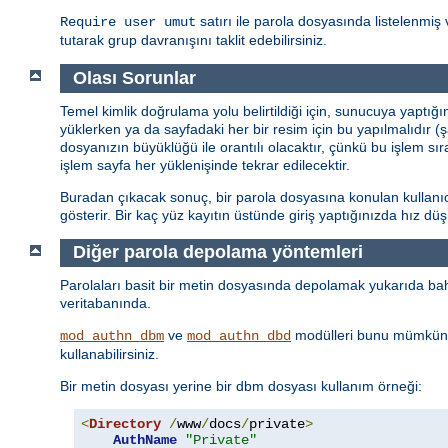
satırı ile parola dosyasında listelenmiş 
Require user umut
tutarak grup davranışını taklit edebilirsiniz.
Olası Sorunlar
Temel kimlik doğrulama yolu belirtildiği için, sunucuya yaptığ
yüklerken ya da sayfadaki her bir resim için bu yapılmalıdır (
dosyanızın büyüklüğü ile orantılı olacaktır, çünkü bu işlem sı
işlem sayfa her yüklenişinde tekrar edilecektir.
Buradan çıkacak sonuç, bir parola dosyasına konulan kullanıcı 
gösterir. Bir kaç yüz kayıtın üstünde giriş yaptığınızda hız d
Diğer parola depolama yöntemleri
Parolaları basit bir metin dosyasında depolamak yukarıda bahs
veritabanında.
ve
modülleri bunu mümkün 
mod_authn_dbm
mod_authn_dbd
kullanabilirsiniz.
Bir metin dosyası yerine bir dbm dosyası kullanım örneği:
<
Directory
/
www
/
docs
/
private
>
AuthName
"Private"