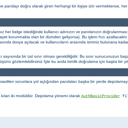
ve parolayı doğru olarak giren herhangi bir kişiye izin vermektense, her 
ınız her belge istediğinde kullanıcı adınızın ve parolanızın doğrulanması
şayet korunmakta olan bir dizinden geliyorsa). Bu işlem hızı azaltacaktı
rasında dosya açılacak ve kullanıcıların arasında isminiz bulunana kadar
sayısında bir üst sınır olması gerekliliğidir. Bu sınır sunucunuzun başa
üşüşünü gözlemlebilirsiniz İşte bu anda kimlik doğrulama için başka bir
edilen sorunlara yol açtığından parolaları başka bir yerde depolamayı 
kılan iki modüldür. Depolama yönemi olarak
AuthBasicProvider
fi