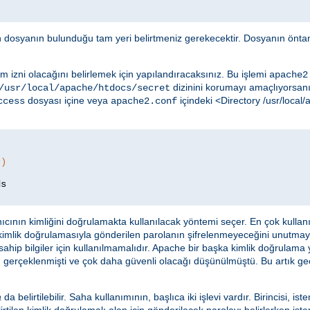
in dosyanın bulunduğu tam yeri belirtmeniz gerekecektir. Dosyanın öntan
m izni olacağını belirlemek için yapılandıracaksınız. Bu işlemi
apache2
dizinini korumayı amaçlıyorsanız
/usr/local/apache/htdocs/secret
dosyası içine veya
içindeki <Directory /usr/loca
ccess
apache2.conf
r)
ıcının kimliğini doğrulamakta kullanılacak yöntemi seçer. En çok kulla
 kimlik doğrulamasıyla gönderilen parolanın şifrelenmeyeceğini unutma
ahip bilgiler için kullanılmamalıdır. Apache bir başka kimlik doğrulama
 gerçeklenmişti ve çok daha güvenli olacağı düşünülmüştü. Bu artık geçer
a
da belirtilebilir. Saha kullanımının, başlıca iki işlevi vardır. Birincisi, ist
rtilen kimlik doğrulamalı alan için gönderilecek parolayı belirlerken istem