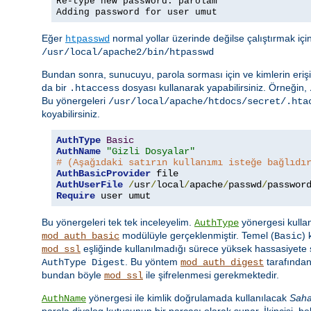
Re-type new password: parolam
Adding password for user umut
Eğer
normal yollar üzerinde değilse çalıştırmak iç
htpasswd
/usr/local/apache2/bin/htpasswd
Bundan sonra, sunucuyu, parola sorması için ve kimlerin erişi
da bir
dosyası kullanarak yapabilirsiniz. Örneğin,
.htaccess
Bu yönergeleri
/usr/local/apache/htdocs/secret/.hta
koyabilirsiniz.
AuthType
Basic
AuthName
"Gizli Dosyalar"
# (Aşağıdaki satırın kullanımı isteğe bağlıdı
AuthBasicProvider
AuthUserFile
/
usr
/
local
/
apache
/
passwd
/
Require
 user umut
Bu yönergeleri tek tek inceleyelim.
yönergesi kullan
AuthType
modülüyle gerçeklenmiştir. Temel (
)
mod_auth_basic
Basic
eşliğinde kullanılmadığı sürece yüksek hassasiyete s
mod_ssl
. Bu yöntem
tarafından
AuthType Digest
mod_auth_digest
bundan böyle
ile şifrelenmesi gerekmektedir.
mod_ssl
yönergesi ile kimlik doğrulamada kullanılacak
Sah
AuthName
parola diyalog kutusunun bir parçası olarak sunar. İkincisi, beli