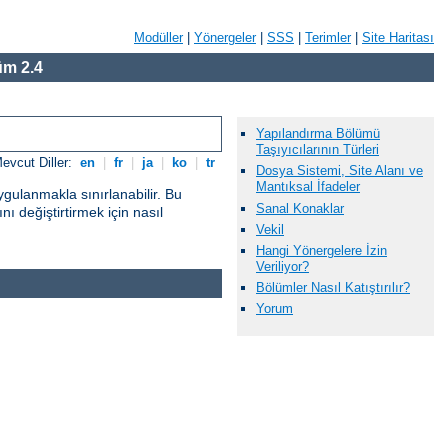
Modüller
|
Yönergeler
|
SSS
|
Terimler
|
Site Haritası
m 2.4
Yapılandırma Bölümü
Taşıyıcılarının Türleri
evcut Diller:
en
|
fr
|
ja
|
ko
|
tr
Dosya Sistemi, Site Alanı ve
Mantıksal İfadeler
gulanmakla sınırlanabilir. Bu
Sanal Konaklar
ı değiştirtirmek için nasıl
Vekil
Hangi Yönergelere İzin
Veriliyor?
Bölümler Nasıl Katıştırılır?
Yorum