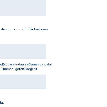
apılandırma,
ile başlayan
/gizli
ülü tarafından sağlanan bir dahili
ulunması gerekli değildir.
du: