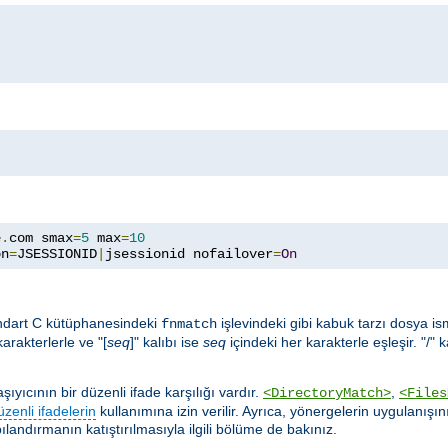
e
.
com smax
=
5
 max
=
10
on
=
JSESSIONID
|
jsessionid nofailover
=
On
ndart C kütüphanesindeki
işlevindeki gibi kabuk tarzı dosya ismi 
fnmatch
karakterlerle ve "[
seq
]" kalıbı ise
seq
içindeki her karakterle eşleşir. "/" 
yıcının bir düzenli ifade karşılığı vardır.
,
<DirectoryMatch>
<Files
üzenli ifadelerin
kullanımına izin verilir. Ayrıca, yönergelerin uygulanışın
ılandırmanın katıştırılmasıyla ilgili bölüme de bakınız.