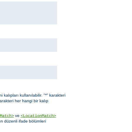
kalıpları kullanılabilir. "*" karakteri
karakteri her hangi bir kalıp
ve
Match>
<LocationMatch>
ın düzenli ifade bölümleri