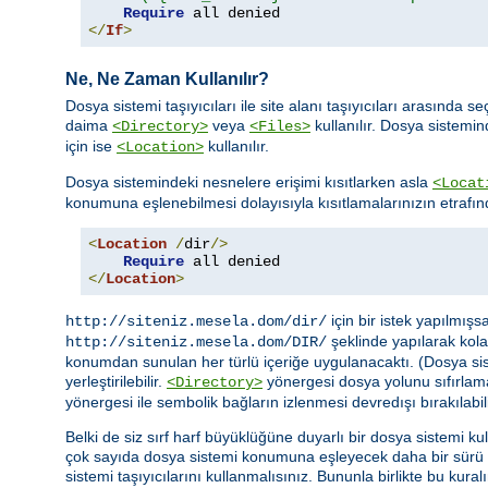
Require
</
If
>
Ne, Ne Zaman Kullanılır?
Dosya sistemi taşıyıcıları ile site alanı taşıyıcıları arasın
daima
veya
kullanılır. Dosya sistemi
<Directory>
<Files>
için ise
kullanılır.
<Location>
Dosya sistemindeki nesnelere erişimi kısıtlarken asla
<Locat
konumuna eşlenebilmesi dolayısıyla kısıtlamalarınızın etrafın
<
Location
/
dir
/>
Require
</
Location
>
için bir istek yapılmış
http://siteniz.mesela.dom/dir/
şeklinde yapılarak kolay
http://siteniz.mesela.dom/DIR/
konumdan sunulan her türlü içeriğe uygulanacaktı. (Dosya siste
yerleştirilebilir.
yönergesi dosya yolunu sıfırlam
<Directory>
yönergesi ile sembolik bağların izlenmesi devredışı bırakılabili
Belki de siz sırf harf büyüklüğüne duyarlı bir dosya sistemi ku
çok sayıda dosya sistemi konumuna eşleyecek daha bir sürü
sistemi taşıyıcılarını kullanmalısınız. Bununla birlikte bu kural