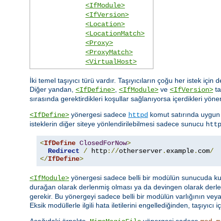
<IfModule>
<IfVersion>
<Location>
<LocationMatch>
<Proxy>
<ProxyMatch>
<VirtualHost>
İki temel taşıyıcı türü vardır. Taşıyıcıların çoğu her istek için
Diğer yandan,
,
ve
ta
<IfDefine>
<IfModule>
<IfVersion>
sırasında gerektirdikleri koşullar sağlanıyorsa içerdikleri yöner
yönergesi sadece
komut satırında uygun 
<IfDefine>
httpd
isteklerin diğer siteye yönlendirilebilmesi sadece sunucu
htt
<
IfDefine
ClosedForNow
>
Redirect
/
 http
://
otherserver
.
example
.
com
/
</
IfDefine
>
yönergesi sadece belli bir modülün sunucuda kull
<IfModule>
durağan olarak derlenmiş olması ya da devingen olarak derl
gerekir. Bu yönergeyi sadece belli bir modülün varlığının ve
Eksik modüllerle ilgili hata iletilerini engellediğinden, taşıyı
Aşağıdaki örnekte,
yönergesi sadece