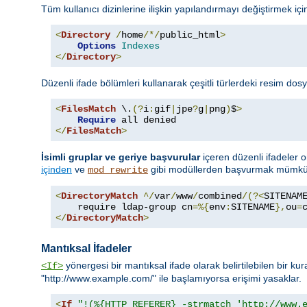
Tüm kullanıcı dizinlerine ilişkin yapılandırmayı değiştirmek için 
<
Directory
/
home
/*/
public_html
>
Options
Indexes
</
Directory
>
Düzenli ifade bölümleri kullanarak çeşitli türlerdeki resim dosy
<
FilesMatch
 \.
(?
i
:
gif
|
jpe
?
g
|
png
)
$
>
Require
</
FilesMatch
>
İsimli gruplar ve geriye başvurular
içeren düzenli ifadeler o
içinden
ve
gibi modüllerden başvurmak mümkün
mod_rewrite
<
DirectoryMatch
^/
var
/
www
/
combined
/(?<
SITENAM
    require ldap-group cn
=%{
env
:
SITENAME
},
ou
=
</
DirectoryMatch
>
Mantıksal İfadeler
yönergesi bir mantıksal ifade olarak belirtilebilen bir ku
<If>
"http://www.example.com/" ile başlamıyorsa erişimi yasaklar.
<
If
"!(%{HTTP_REFERER} -strmatch 'http://www.