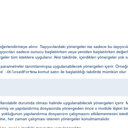
 değerlendirmeye alınır. Taşıyıcılardaki yönergeler ise sadece bu taşıyıcıl
şıyıcıları sadece sunucu başlatılırken veya yeniden başlatılırken değer
geler tüm isteklere uygulanır. Aksi takdirde, içerdikleri yönergeler yok sa
parametreler tanımlanmışsa uygulanabilecek yönergeleri içerir. Örneği
komut satırı ile başlatıldığı takdirde mümkün olur:
pd -DClosedForNow
anılabilir durumda olması halinde uygulanabilecek yönergeleri içerir. 
enmiş ve yapılandırma dosyasında yönergeden önce o modüle ilişkin bi
ya yokluğunun yapılandırma dosyanızın çalışmasını etkilememesini istedi
cı içine, her zaman çalışması istenen yönergeler konulmamalıdır.
modülü mevcutsa uygulanacaktır.