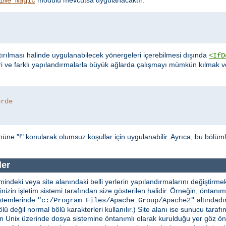
ime_magic
ırılması halinde uygulanabilecek yönergeleri içerebilmesi dışında
<IfD
ri ve farklı yapılandırmalarla büyük ağlarda çalışmayı mümkün kılmak
erde
üne "!" konularak olumsuz koşullar için uygulanabilir. Ayrıca, bu bölüm
ler
indeki veya site alanındaki belli yerlerin yapılandırmalarını değiştirmekt
erinizin işletim sistemi tarafından size gösterilen halidir. Örneğin, önta
stemlerinde
altındadır
"c:/Program Files/Apache Group/Apache2"
lü değil normal bölü karakterleri kullanılır.) Site alanı ise sunucu taraf
in Unix üzerinde dosya sistemine öntanımlı olarak kurulduğu yer göz ö