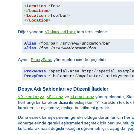
<
Location
/
foo
>
</
Location
>
<
Location
/
foo
/
bar
>
</
Location
>
Diğer yandan
tam tersi eşlenir:
<Takma adlar>
Alias
/
foo
/
bar 
/
srv
/
www
/
uncommon
/
Alias
/
foo 
/
srv
/
www
/
common
/
foo
Aynısı
yönergeleri için de geçerlidir:
ProxyPass
ProxyPass
/
special-area http
://
special
.
exampl
ProxyPass
/
 balancer
://
mycluster
/
 stickysessi
Dosya Adı Şablonları ve Düzenli İfadeler
,
ve
yönergelerinde, Sta
<Directory>
<Files>
<Location>
herhangi bir karakter dizisi ile eşleşirken "?" karakteri tek tek 
karakteri ile eşleşmez; açıkça belirtilmesi gerekir.
Daha esnek bir eşleşmenin gerekli olduğu durumlar için her taşı
yönergelerinde gerekli eşleşmeleri seçmek için perl uyumlu
d
kullanılarak nasıl değiştirileceğini öğrenmek için, aşağıda, yap