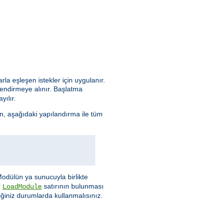
arla eşleşen istekler için uygulanır.
lendirmeye alınır. Başlatma
yılır.
n, aşağıdaki yapılandırma ile tüm
Modülün ya sunucuyla birlikte
r
satırının bulunması
LoadModule
ğiniz durumlarda kullanmalısınız.