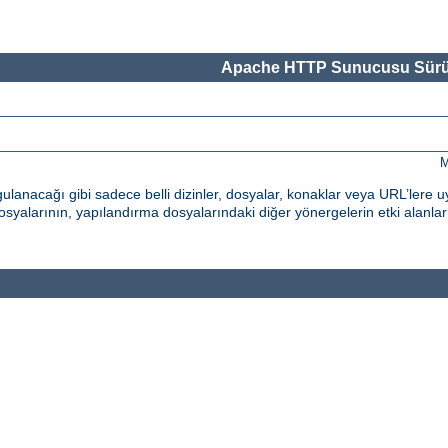
Apache HTTP Sunucusu Sürü
M
nacağı gibi sadece belli dizinler, dosyalar, konaklar veya URL’lere uy
syalarının, yapılandırma dosyalarındaki diğer yönergelerin etki alanların