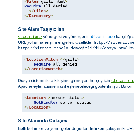
<
Files
 gizli
.
html
>
Require
 all denied

</
Files
>
</
Directory
>
Site Alanı Taşıyıcıları
yönergesi ve yönergenin
düzenli ifade
karşılığı 
<Location>
URL yollarına erişimi engeller. Özellikle,
http://siteniz.m
ist
http://siteniz.mesela.dom/gizli/dir/dosya.html
<
LocationMatch
^/
gizli
>
Require
</
LocationMatch
>
Dosya sistemi ile etkileşime girmeyen herşey için
<Location
Apache eylemcisine nasıl eşlenebileceği gösterilmiştir. Bu ör
<
Location
/
server-status
>
SetHandler
</
Location
>
Site Alanında Çakışma
Belli bölümler ve yönergeler değerlendirilirken çakışan iki URL