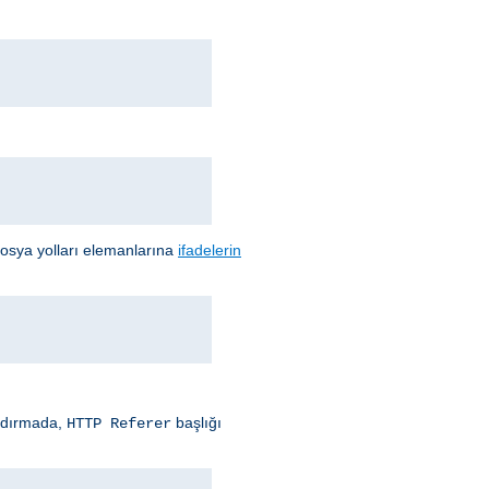
 dosya yolları elemanlarına
ifadelerin
andırmada,
başlığı
HTTP Referer