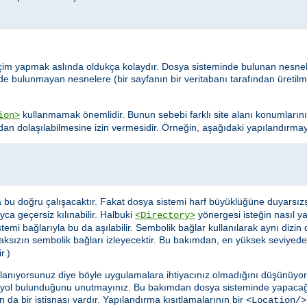
da seçim yapmak aslında oldukça kolaydır. Dosya sisteminde bulunan nesn
nde bulunmayan nesnelere (bir sayfanın bir veritabanı tarafından üretil
kullanmamak önemlidir. Bunun sebebi farklı site alanı konumlarını
ion>
dan dolaşılabilmesine izin vermesidir. Örneğin, aşağıdaki yapılandırmayı
sa bu doğru çalışacaktır. Fakat dosya sistemi harf büyüklüğüne duyarsız
ca geçersiz kılınabilir. Halbuki
yönergesi isteğin nasıl y
<Directory>
mi bağlarıyla bu da aşılabilir. Sembolik bağlar kullanılarak aynı dizin 
aksızın sembolik bağları izleyecektir. Bu bakımdan, en yüksek seviyede
r.)
llanıyorsunuz diye böyle uygulamalara ihtiyacınız olmadığını düşünüyor ol
 yol bulunduğunu unutmayınız. Bu bakımdan dosya sisteminde yapacağ
ın da bir istisnası vardır. Yapılandırma kısıtlamalarının bir
<Location/>