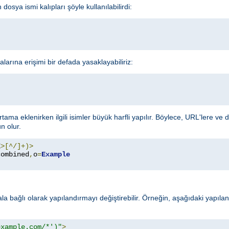
dosya ismi kalıpları şöyle kullanılabilirdi:
alarına erişimi bir defada yasaklayabiliriz:
rtama eklenirken ilgili isimler büyük harfli yapılır. Böylece, URL'lere ve
 olur.
E
>[^/]+)>
combined
,
o
=
Example
rala bağlı olarak yapılandırmayı değiştirebilir. Örneğin, aşağıdaki yapıl
example.com/*')"
>