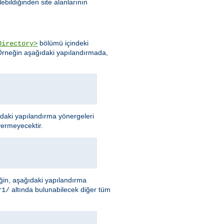
ebildiğinden site alanlarının
bölümü içindeki
Directory>
 Örneğin aşağıdaki yapılandırmada,
ıdaki yapılandırma yönergeleri
vermeyecektir.
neğin, aşağıdaki yapılandırma
altında bulunabilecek diğer tüm
r1/