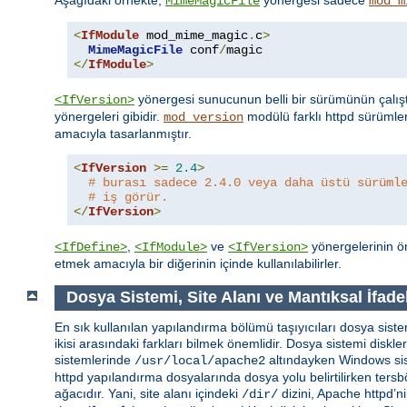
MimeMagicFile
mod_m
<
IfModule
 mod_mime_magic
.
c
>
MimeMagicFile
 conf
/
</
IfModule
>
yönergesi sunucunun belli bir sürümünün çalışt
<IfVersion>
yönergeleri gibidir.
modülü farklı httpd sürümle
mod_version
amacıyla tasarlanmıştır.
<
IfVersion
>=
2.4
>
# burası sadece 2.4.0 veya daha üstü sürüml
# iş görür.
</
IfVersion
>
,
ve
yönergelerinin ön
<IfDefine>
<IfModule>
<IfVersion>
etmek amacıyla bir diğerinin içinde kullanılabilirler.
Dosya Sistemi, Site Alanı ve Mantıksal İfade
En sık kullanılan yapılandırma bölümü taşıyıcıları dosya sistem
ikisi arasındaki farkları bilmek önemlidir. Dosya sistemi diskl
sistemlerinde
altındayken Windows si
/usr/local/apache2
httpd yapılandırma dosyalarında dosya yolu belirtilirken tersbö
ağacıdır. Yani, site alanı içindeki
dizini, Apache httpd’n
/dir/