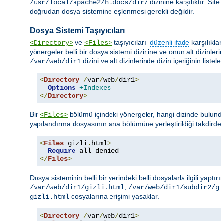
dizinine karşılıktır. Si
/usr/local/apache2/htdocs/dir/
doğrudan dosya sistemine eşlenmesi gerekli değildir.
Dosya Sistemi Taşıyıcıları
ve
taşıyıcıları,
düzenli ifade
karşılıkla
<Directory>
<Files>
yönergeler belli bir dosya sistemi dizinine ve onun alt dizinler
dizini ve alt dizinlerinde dizin içeriğinin liste
/var/web/dir1
<
Directory
/
var
/
web
/
dir1
>
Options
+Indexes
</
Directory
>
Bir
bölümü içindeki yönergeler, hangi dizinde bulund
<Files>
yapılandırma dosyasının ana bölümüne yerleştirildiği takdird
<
Files
 gizli
.
html
>
Require
</
Files
>
Dosya sisteminin belli bir yerindeki belli dosyalarla ilgili yaptır
,
/var/web/dir1/gizli.html
/var/web/dir1/subdir2/g
dosyalarına erişimi yasaklar.
gizli.html
<
Directory
/
var
/
web
/
dir1
>