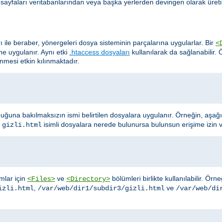
te sayfaları veritabanlarından veya başka yerlerden devingen olarak üretil
rı ile beraber, yönergeleri dosya sisteminin parçalarına uygularlar. Bir
<
ine uygulanır. Aynı etki
.htaccess dosyaları
kullanılarak da sağlanabilir.
lenmesi etkin kılınmaktadır.
uğuna bakılmaksızın ismi belirtilen dosyalara uygulanır. Örneğin, aşağ
e
isimli dosyalara nerede bulunursa bulunsun erişime izin 
gizli.html
ımlar için
ve
bölümleri birlikte kullanılabilir. Ör
<Files>
<Directory>
,
ve
izli.html
/var/web/dir1/subdir3/gizli.html
/var/web/di