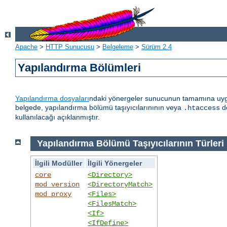
Apache
>
HTTP Sunucusu
>
Belgeleme
>
Sürüm 2.4
Yapılandırma Bölümleri
Yapılandırma dosyaları
ndaki yönergeler sunucunun tamamına uygula
belgede, yapılandırma bölümü taşıyıcılarınının veya
do
.htaccess
kullanılacağı açıklanmıştır.
Yapılandırma Bölümü Taşıyıcılarının Türleri
İlgili Modüller
İlgili Yönergeler
core
<Directory>
mod_version
<DirectoryMatch>
mod_proxy
<Files>
<FilesMatch>
<If>
<IfDefine>