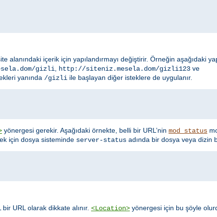
site alanındaki içerik için yapılandırmayı değiştirir. Örneğin aşağıdaki y
,
ve
esela.dom/gizli
http://siteniz.mesela.dom/gizli123
ekleri yanında
ile başlayan diğer isteklere de uygulanır.
/gizli
yönergesi gerekir. Aşağıdaki örnekte, belli bir URL’nin
mod
>
mod_status
nek için dosya sisteminde
adında bir dosya veya dizin b
server-status
 bir URL olarak dikkate alınır.
yönergesi için bu şöyle olur
<Location>