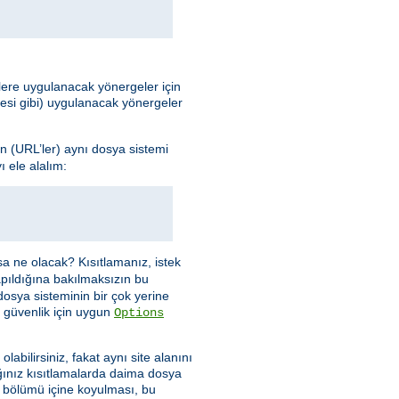
elere uygulanacak yönergeler için
mesi gibi) uygulanacak yönergeler
n (URL’ler) aynı dosya sistemi
 ele alalım:
sa ne olacak? Kısıtlamanız, istek
apıldığına bakılmaksızın bu
dosya sisteminin bir çok yerine
 güvenlik için uygun
Options
abilirsiniz, fakat aynı site alanını
ınız kısıtlamalarda daima dosya
bölümü içine koyulması, bu