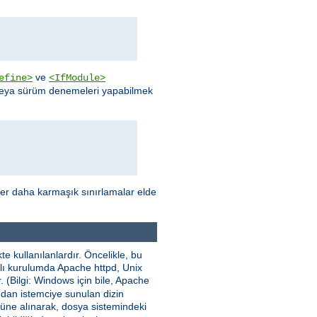
ve
efine>
<IfModule>
 veya sürüm denemeleri yapabilmek
ler daha karmaşık sınırlamalar elde
e kullanılanlardır. Öncelikle, bu
nımlı kurulumda Apache httpd, Unix
. (Bilgi: Windows için bile, Apache
ından istemciye sunulan dizin
nüne alınarak, dosya sistemindeki