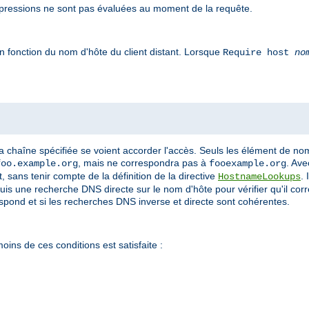
pressions ne sont pas évaluées au moment de la requête.
n fonction du nom d'hôte du client distant. Lorsque
Require host
no
a chaîne spécifiée se voient accorder l'accès. Seuls les élément de n
, mais ne correspondra pas à
. Ave
foo.example.org
fooexample.org
 sans tenir compte de la définition de la directive
.
HostnameLookups
puis une recherche DNS directe sur le nom d'hôte pour vérifier qu'il cor
espond et si les recherches DNS inverse et directe sont cohérentes.
oins de ces conditions est satisfaite :