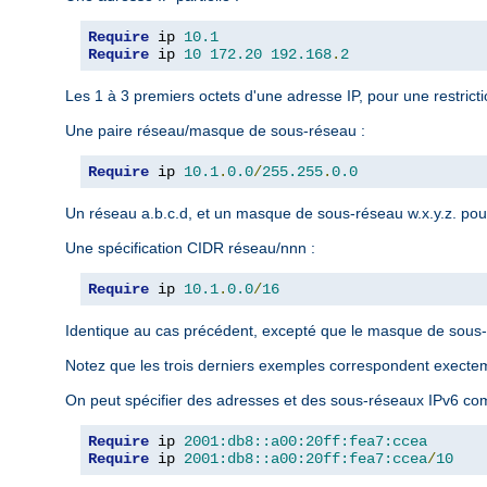
Require
 ip 
10.1
Require
 ip 
10
172.20
192.168
.
2
Les 1 à 3 premiers octets d'une adresse IP, pour une restrict
Une paire réseau/masque de sous-réseau :
Require
 ip 
10.1
.
0.0
/
255.255
.
0.0
Un réseau a.b.c.d, et un masque de sous-réseau w.x.y.z. pour
Une spécification CIDR réseau/nnn :
Require
 ip 
10.1
.
0.0
/
16
Identique au cas précédent, excepté que le masque de sous-r
Notez que les trois derniers exemples correspondent exect
On peut spécifier des adresses et des sous-réseaux IPv6 com
Require
 ip 
2001:db8::a00:20ff:fea7:ccea
Require
 ip 
2001:db8::a00:20ff:fea7:ccea
/
10