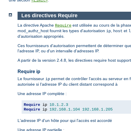
une section
.
<Limit>
Les directives Require
La directive Apache
est utilisée au cours de la phase
Require
mod_authz_host fournit les types d'autorisation
,
et
ip
host
l
d'autorisation appropriés.
Ces fournisseurs d'autorisation permettent de déterminer que
l'adresse IP, ou d'un intervalle d'adresses IP.
A partir de la version 2.4.8, les directives require host suppor
Require ip
Le fournisseur
permet de contrôler l'accès au serveur en f
ip
autorisée si l'adresse IP du client distant correspond à
Une adresse IP complète :
Require
 ip 
10.1
.
2.3
Require
 ip 
192.168
.
1.104
192.168
.
1.205
L'adresse IP d'un hôte pour qui l'accès est accordé
Une adresse IP partielle :